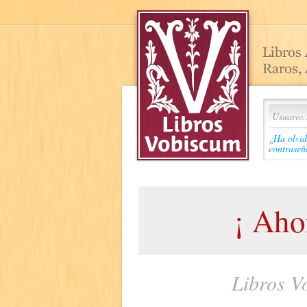
¿Ha olvid
contraseñ
¡ Ah
Libros V